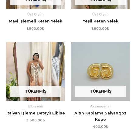
Üst Giyim
Üst Giyim
Mavi İşlemeli Keten Yelek
Yeşil Keten Yelek
1.800,00
₺
1.800,00
₺
TÜKENMIŞ
TÜKENMIŞ
Elbiseler
Aksesuarlar
İtalyan İşleme Detaylı Elbise
Altın Kaplama Salyangoz
Küpe
3.300,00
₺
400,00
₺