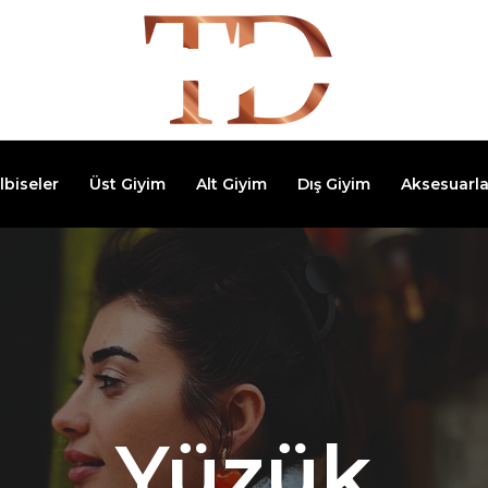
lbiseler
Üst Giyim
Alt Giyim
Dış Giyim
Aksesuarla
Yüzük