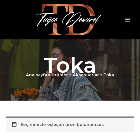
İçeriğe
atla
Toka
Ana sayfa
Ürünler
Aksesuarlar
Toka
Seçiminizle eşleşen ürün bulunamadı.