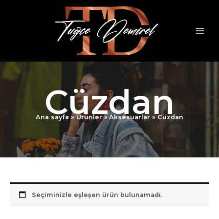
İçeriğe
atla
Cüzdan
Ana sayfa
Ürünler
Aksesuarlar
Cüzdan
Seçiminizle eşleşen ürün bulunamadı.