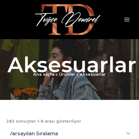
İçeriğe
atla
Aksesuarlar
Ana sayfa
Ürünler
Aksesuarlar
282 sonuçtan 1-8 arası gösteriliyor