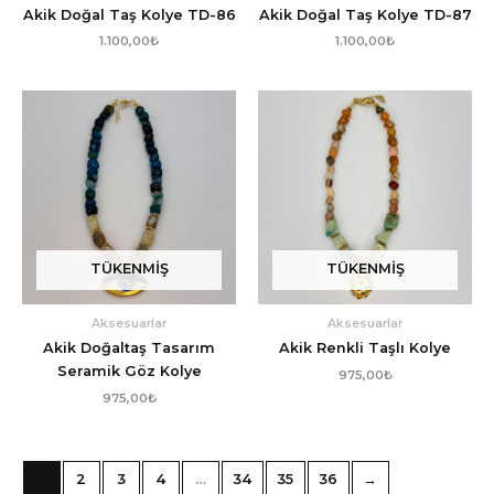
Akik Doğal Taş Kolye TD-86
Akik Doğal Taş Kolye TD-87
1.100,00
₺
1.100,00
₺
TÜKENMIŞ
TÜKENMIŞ
Aksesuarlar
Aksesuarlar
Akik Doğaltaş Tasarım
Akik Renkli Taşlı Kolye
Seramik Göz Kolye
975,00
₺
975,00
₺
1
2
3
4
…
34
35
36
→