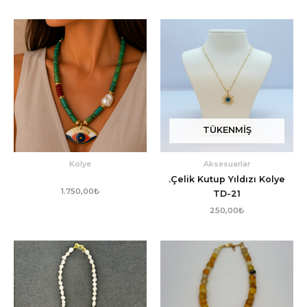
TÜKENMIŞ
Kolye
Aksesuarlar
.Çelik Kutup Yıldızı Kolye
1.750,00
₺
TD-21
250,00
₺