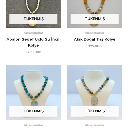
TÜKENMIŞ
TÜKENMIŞ
Aksesuarlar
Aksesuarlar
Abalon Sedef Uçlu Su İncili
Akik Doğal Taş Kolye
Kolye
975,00
₺
1.275,00
₺
TÜKENMIŞ
TÜKENMIŞ
Aksesuarlar
Aksesuarlar