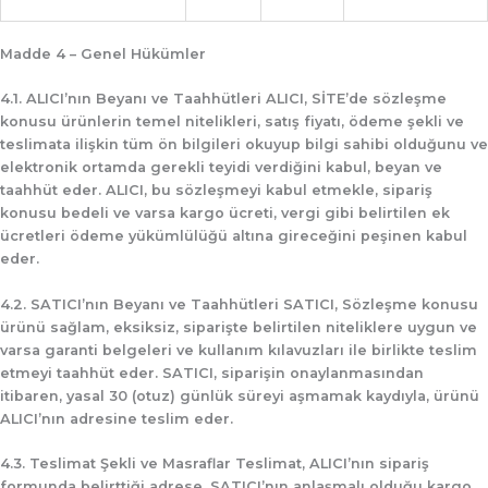
Madde 4 – Genel Hükümler
4.1. ALICI’nın Beyanı ve Taahhütleri
ALICI, SİTE’de sözleşme
konusu ürünlerin temel nitelikleri, satış fiyatı, ödeme şekli ve
teslimata ilişkin tüm ön bilgileri okuyup bilgi sahibi olduğunu ve
elektronik ortamda gerekli teyidi verdiğini kabul, beyan ve
taahhüt eder. ALICI, bu sözleşmeyi kabul etmekle, sipariş
konusu bedeli ve varsa kargo ücreti, vergi gibi belirtilen ek
ücretleri ödeme yükümlülüğü altına gireceğini peşinen kabul
eder.
4.2. SATICI’nın Beyanı ve Taahhütleri
SATICI, Sözleşme konusu
ürünü sağlam, eksiksiz, siparişte belirtilen niteliklere uygun ve
varsa garanti belgeleri ve kullanım kılavuzları ile birlikte teslim
etmeyi taahhüt eder. SATICI, siparişin onaylanmasından
itibaren, yasal
30 (otuz) günlük
süreyi aşmamak kaydıyla, ürünü
ALICI’nın adresine teslim eder.
4.3. Teslimat Şekli ve Masraflar
Teslimat, ALICI’nın sipariş
formunda belirttiği adrese, SATICI’nın anlaşmalı olduğu kargo