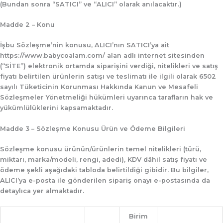
(Bundan sonra
“SATICI”
ve
“ALICI”
olarak anılacaktır.)
Madde 2 – Konu
İşbu Sözleşme’nin konusu, ALICI’nın SATICI’ya ait
https://www.babycoalam.com/
alan adlı internet sitesinden
(
“SİTE”
) elektronik ortamda siparişini verdiği, nitelikleri ve satış
fiyatı belirtilen ürünlerin satışı ve teslimatı ile ilgili olarak 6502
sayılı Tüketicinin Korunması Hakkında Kanun ve Mesafeli
Sözleşmeler Yönetmeliği hükümleri uyarınca tarafların hak ve
yükümlülüklerini kapsamaktadır.
Madde 3 – Sözleşme Konusu Ürün ve Ödeme Bilgileri
Sözleşme konusu ürünün/ürünlerin temel nitelikleri (türü,
miktarı, marka/modeli, rengi, adedi), KDV dâhil satış fiyatı ve
ödeme şekli aşağıdaki tabloda belirtildiği gibidir. Bu bilgiler,
ALICI’ya e-posta ile gönderilen sipariş onayı e-postasında da
detaylıca yer almaktadır.
Birim