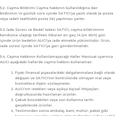
5.2. Cayma Bildirimi
Cayma hakkının kullanıldığına dair
bildirimin 14 günlük süre içinde SATICI’ya yazılı olarak (e-posta
veya iadeli taahhütlü posta ile) yapılması şarttır.
5.3. İade Süreci ve Bedel İadesi
SATICI, cayma bildiriminin
kendisine ulaştığı tarihten itibaren en geç
14 (on dört) gün
içinde ürün bedelini ALICI’ya iade etmekle yükümlüdür. Ürün,
iade süresi içinde SATICI’ya geri gönderilmelidir.
5.4. Cayma Hakkının Kullanılamayacağı Haller
Mevzuat uyarınca
ALICI aşağıdaki hallerde cayma hakkını kullanamaz:
Fiyatı finansal piyasalardaki dalgalanmalara bağlı olarak
değişen ve SATICI’nın kontrolünde olmayan mal veya
hizmetlere ilişkin sözleşmeler.
ALICI’nın istekleri veya açıkça kişisel ihtiyaçları
doğrultusunda hazırlanan ürünler.
Çabuk bozulabilen veya son kullanma tarihi
geçebilecek ürünler.
Tesliminden sonra ambalaj, bant, mühür, paket gibi