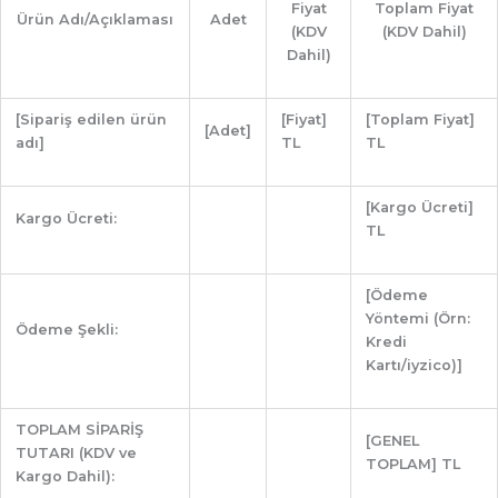
Fiyat
Toplam Fiyat
Ürün Adı/Açıklaması
Adet
(KDV
(KDV Dahil)
Dahil)
[Sipariş edilen ürün
[Fiyat]
[Toplam Fiyat]
[Adet]
adı]
TL
TL
[Kargo Ücreti]
Kargo Ücreti:
TL
[Ödeme
Yöntemi (Örn:
Ödeme Şekli:
Kredi
Kartı/iyzico)]
TOPLAM SİPARİŞ
[GENEL
TUTARI (KDV ve
TOPLAM] TL
Kargo Dahil):