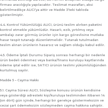
firması aracılığıyla yapılacaktır. Teslimat masrafları, aksi
belirtilmedikçe ALICI’ya aittir ve Madde 3’teki tabloda
gösterilmiştir.
4.4. Kontrol Yükümlülüğü
ALICI, ürünü teslim alırken paketini
kontrol etmekle yükümlüdür. Hasarlı, ezik, yırtılmış veya
ambalajı zarar görmüş ürünler için kargo görevlisine
mutlaka
hasar tespit tutanağı
düzenletmelidir. Tutanak tutulmadan
teslim alınan ürünlerin hasarsız ve sağlam olduğu kabul edilir.
4.5. Ödeme İptali Durumu
Sipariş sonrası herhangi bir nedenle
ürün bedeli ödenmez veya banka/finans kuruluşu kayıtlarında
ödeme iptal edilir ise, SATICI ürünün teslimi yükümlülüğünden
kurtulmuş sayılır.
Madde 5 – Cayma Hakkı
5.1. Cayma Süresi
ALICI, Sözleşme konusu ürünün kendisine
veya gösterdiği adresteki kişi/kuruluşa tesliminden itibaren
14
(on dört) gün
içinde, herhangi bir gerekçe göstermeksizin ve
cezai şart ödemeksizin sözleşmeden cayma hakkına sahiptir.