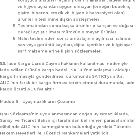
koruyucu unsurları açılmış olan mallardan; iadesi sağlık
ve hijyen açısından uygun olmayan (örneğin bebek iç
giyim, biberon, emzik vb. hijyenik hassasiyeti olan)
ürünlerin teslimine ilişkin sözleşmeler.
Teslimatından sonra başka ürünlerle karışan ve doğası
gereği ayrıştırılması mümkün olmayan ürünler.
Malın tesliminden sonra ambalajının açılması halinde,
ses veya görüntü kayıtları, dijital içerikler ve bilgisayar
sarf malzemelerine ilişkin sözleşmeler.
5.5. İade Kargo Ücreti
Cayma hakkının kullanılması nedeniyle
iade edilen ürünün kargo bedeli, SATICI’nın anlaşmalı olduğu
kargo firmasıyla gönderilmesi durumunda SATICI’ya aittir.
ALICI’nın farklı bir kargo firması tercih etmesi durumunda, iade
kargo ücreti ALICI’ya aittir.
Madde 6 – Uyuşmazlıkların Çözümü
İşbu Sözleşme’nin uygulanmasından doğan uyuşmazlıklarda,
Sanayi ve Ticaret Bakanlığı tarafından belirlenen parasal sınırlar
dâhilinde ALICI’nın ikametgâhının bulunduğu yerdeki Tüketici
Hakem Heyetleri ile Tüketici Mahkemeleri yetkilidir.