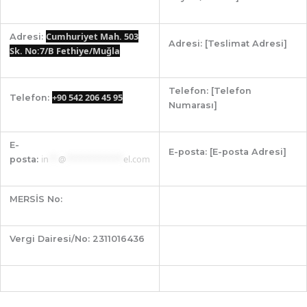
Cumhuriyet Mah. 503
Adresi:
Adresi:
[Teslimat Adresi]
Sk. No:7/B Fethiye/Muğla
Telefon:
[Telefon
+90 542 206 45 95
Telefon:
Numarası]
E-
E-posta:
[E-posta Adresi]
in
**
@
************
el.com
posta:
MERSİS No:
Vergi Dairesi/No:
2311016436