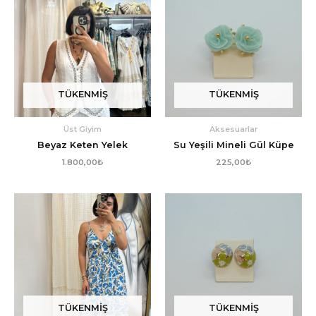
TÜKENMIŞ
TÜKENMIŞ
Üst Giyim
Aksesuarlar
Beyaz Keten Yelek
Su Yeşili Mineli Gül Küpe
1.800,00
₺
225,00
₺
TÜKENMIŞ
TÜKENMIŞ