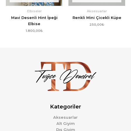
Elbiseler
Aksesuarlar
Mavi Desenli Hint İpeği
Renkli Mini Çicekli Küpe
Elbise
250,00
₺
1.800,00
₺
Kategoriler
Aksesuarlar
Alt Giyim
Dış Giyim