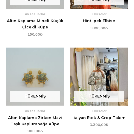
Aksesuarlar
Elbiseler
Altın Kaplama Mineli Küçük
Hint İpek Elbise
Çicekli Küpe
1.800,00
₺
250,00
₺
TÜKENMIŞ
TÜKENMIŞ
Aksesuarlar
Elbiseler
Altın Kaplama Zirkon Mavi
İtalyan Etek & Crop Takım
Taşlı Kaplumbağa Küpe
3.300,00
₺
900,00
₺