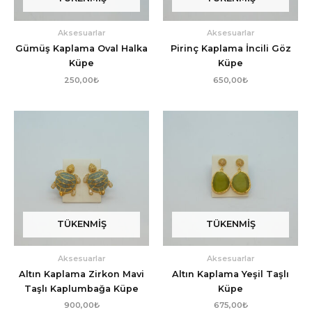
Aksesuarlar
Aksesuarlar
Gümüş Kaplama Oval Halka
Pirinç Kaplama İncili Göz
Küpe
Küpe
250,00
₺
650,00
₺
TÜKENMIŞ
TÜKENMIŞ
Aksesuarlar
Aksesuarlar
Altın Kaplama Zirkon Mavi
Altın Kaplama Yeşil Taşlı
Taşlı Kaplumbağa Küpe
Küpe
900,00
₺
675,00
₺