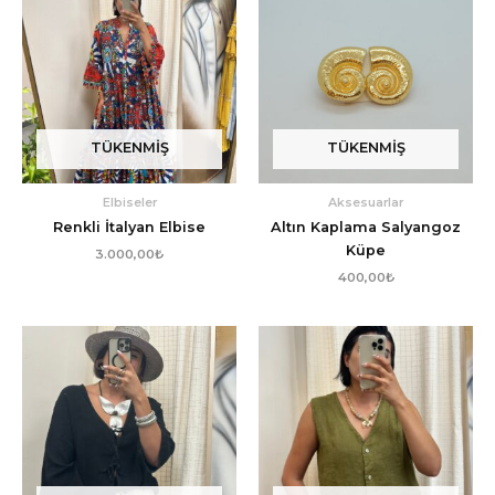
TÜKENMIŞ
TÜKENMIŞ
Elbiseler
Aksesuarlar
Renkli İtalyan Elbise
Altın Kaplama Salyangoz
Küpe
3.000,00
₺
400,00
₺