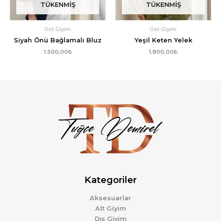
TÜKENMIŞ
TÜKENMIŞ
Üst Giyim
Üst Giyim
Siyah Önü Bağlamalı Bluz
Yeşil Keten Yelek
1.500,00
₺
1.800,00
₺
Kategoriler
Aksesuarlar
Alt Giyim
Dış Giyim