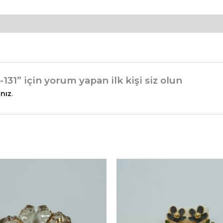
31” için yorum yapan ilk kişi siz olun
nız
.