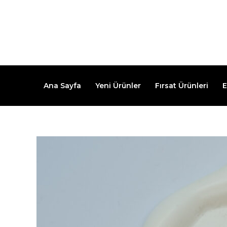
İçeriğe
atla
Ana Sayfa
Yeni Ürünler
Fırsat Ürünleri
E