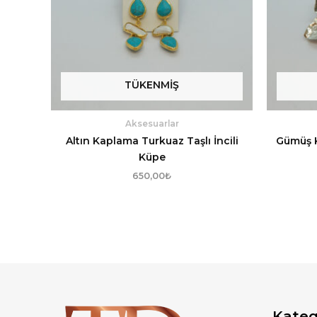
TÜKENMIŞ
Aksesuarlar
Altın Kaplama Turkuaz Taşlı İncili
Gümüş 
Küpe
650,00
₺
Kateg