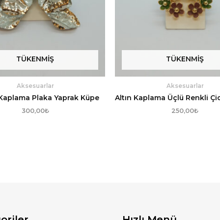
TÜKENMIŞ
TÜKENMIŞ
Aksesuarlar
Aksesuarlar
Kaplama Plaka Yaprak Küpe
Altın Kaplama Üçlü Renkli Çi
300,00
₺
250,00
₺
oriler
Hızlı Menü