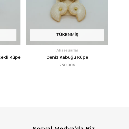
TÜKENMIŞ
Aksesuarlar
cekli Küpe
Deniz Kabuğu Küpe
250,00
₺
Sosyal Medya’da Biz