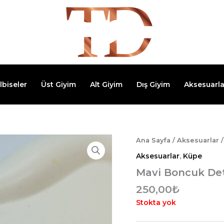
lbiseler
Üst Giyim
Alt Giyim
Dış Giyim
Aksesuarla
Ana Sayfa
/
Aksesuarlar
Aksesuarlar
,
Küpe
Mavi Boncuk Det
250,00
₺
Stokta yok