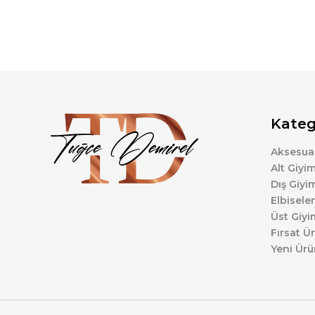
Kateg
Aksesuar
Alt Giyi
Dış Giyi
Elbiseler
Üst Giyi
Fırsat Ür
Yeni Ürü