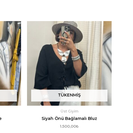
TÜKENMIŞ
Üst Giyim
e
Siyah Önü Bağlamalı Bluz
1.500,00
₺