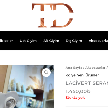
lbiseler
Üst Giyim
Alt Giyim
Dış Giyim
Aksesuarla
Ana Sayfa
/
Aksesuarlar
Kolye
,
Yeni Ürünler
LACİVERT SERA
1.450,00
₺
Stokta yok