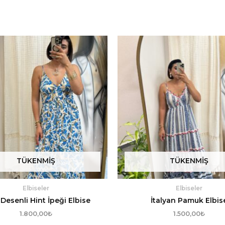
TÜKENMIŞ
TÜKENMIŞ
Elbiseler
Elbiseler
Desenli Hint İpeği Elbise
İtalyan Pamuk Elbis
1.800,00
₺
1.500,00
₺