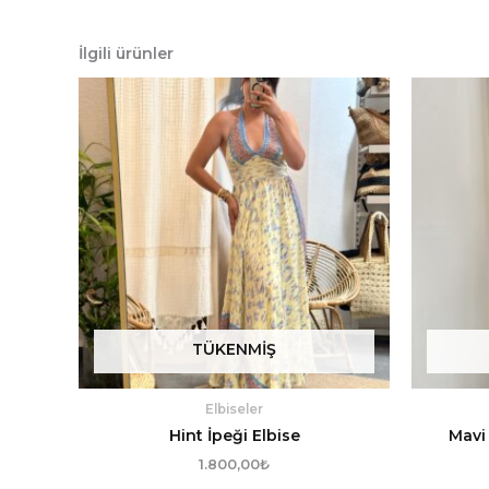
İlgili ürünler
TÜKENMIŞ
Elbiseler
Hint İpeği Elbise
Mavi 
1.800,00
₺