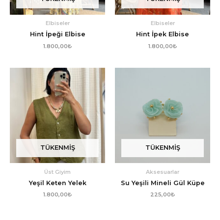
Elbiseler
Elbiseler
Hint İpeği Elbise
Hint İpek Elbise
1.800,00
₺
1.800,00
₺
TÜKENMIŞ
TÜKENMIŞ
Üst Giyim
Aksesuarlar
Yeşil Keten Yelek
Su Yeşili Mineli Gül Küpe
1.800,00
₺
225,00
₺