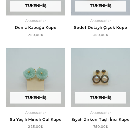
TÜKENMIŞ
TÜKENMIŞ
Aksesuarlar
Aksesuarlar
Deniz Kabuğu Küpe
Sedef Detaylı Çiçek Küpe
250,00
₺
350,00
₺
TÜKENMIŞ
TÜKENMIŞ
Aksesuarlar
Aksesuarlar
Su Yeşili Mineli Gül Küpe
Siyah Zirkon Taşlı İnci Küpe
225,00
₺
750,00
₺