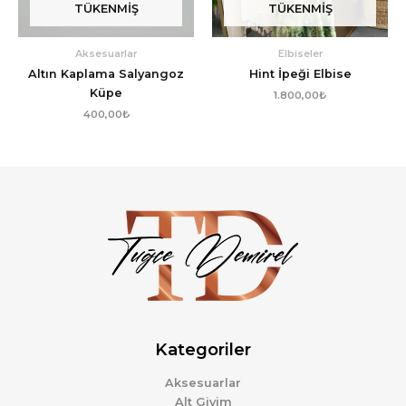
TÜKENMIŞ
TÜKENMIŞ
Aksesuarlar
Elbiseler
Altın Kaplama Salyangoz
Hint İpeği Elbise
Küpe
1.800,00
₺
400,00
₺
Kategoriler
Aksesuarlar
Alt Giyim