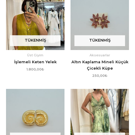
TÜKENMIŞ
TÜKENMIŞ
Üst Giyim
Aksesuarlar
İşlemeli Keten Yelek
Altın Kaplama Mineli Küçük
Çicekli Küpe
1.800,00
₺
250,00
₺