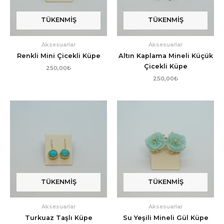
TÜKENMIŞ
TÜKENMIŞ
Aksesuarlar
Aksesuarlar
Renkli Mini Çicekli Küpe
Altın Kaplama Mineli Küçük
Çicekli Küpe
250,00
₺
250,00
₺
TÜKENMIŞ
TÜKENMIŞ
Aksesuarlar
Aksesuarlar
Turkuaz Taşlı Küpe
Su Yeşili Mineli Gül Küpe