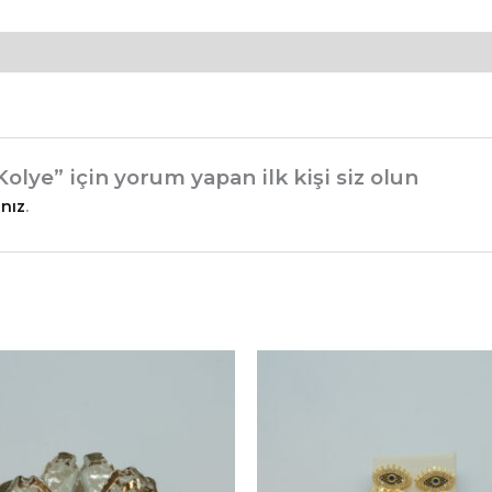
olye” için yorum yapan ilk kişi siz olun
nız
.