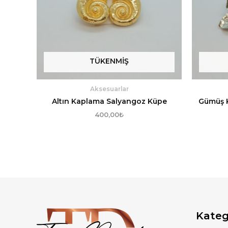
TÜKENMIŞ
Aksesuarlar
Altın Kaplama Salyangoz Küpe
Gümüş 
400,00
₺
Kateg