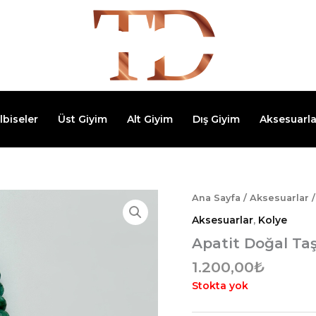
lbiseler
Üst Giyim
Alt Giyim
Dış Giyim
Aksesuarla
Ana Sayfa
/
Aksesuarlar
Aksesuarlar
,
Kolye
Apatit Doğal Ta
1.200,00
₺
Stokta yok