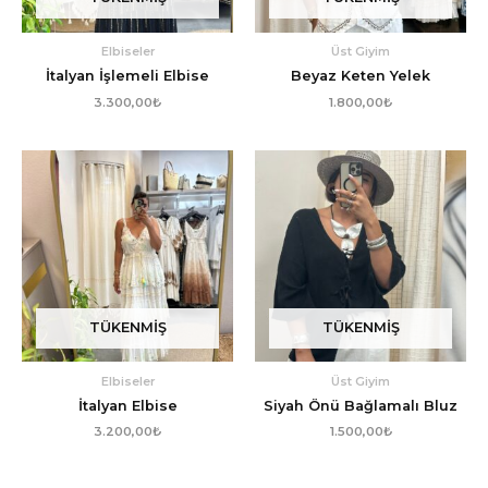
Elbiseler
Üst Giyim
İtalyan İşlemeli Elbise
Beyaz Keten Yelek
3.300,00
₺
1.800,00
₺
TÜKENMIŞ
TÜKENMIŞ
Elbiseler
Üst Giyim
İtalyan Elbise
Siyah Önü Bağlamalı Bluz
3.200,00
₺
1.500,00
₺