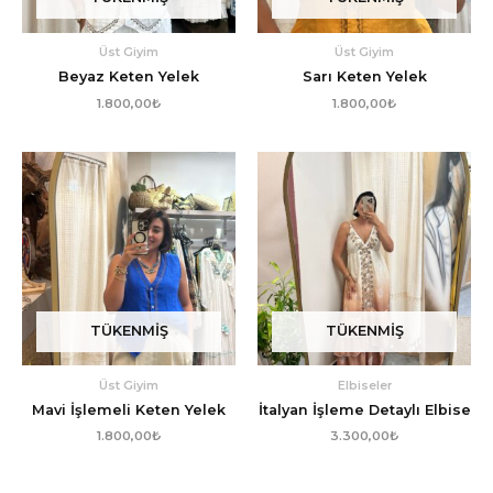
Üst Giyim
Üst Giyim
Beyaz Keten Yelek
Sarı Keten Yelek
1.800,00
₺
1.800,00
₺
TÜKENMIŞ
TÜKENMIŞ
Üst Giyim
Elbiseler
Mavi İşlemeli Keten Yelek
İtalyan İşleme Detaylı Elbise
1.800,00
₺
3.300,00
₺